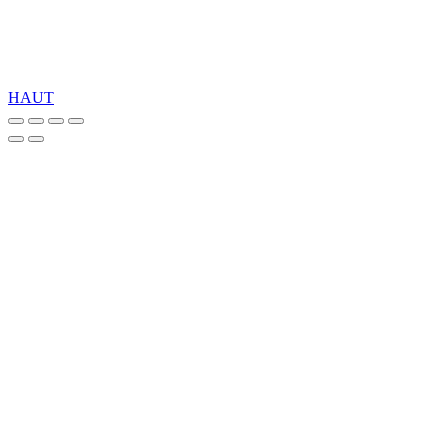
Copyright 2026 © TreeTops A/S
HAUT