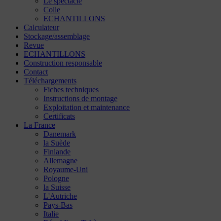
Le spectacle
Colle
ECHANTILLONS
Calculateur
Stockage/assemblage
Revue
ECHANTILLONS
Construction responsable
Contact
Téléchargements
Fiches techniques
Instructions de montage
Exploitation et maintenance
Certificats
La France
Danemark
la Suède
Finlande
Allemagne
Royaume-Uni
Pologne
la Suisse
L'Autriche
Pays-Bas
Italie