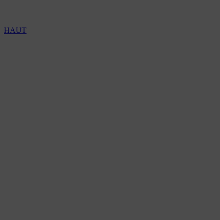
Copyright 2026 © TreeTops A/S
HAUT