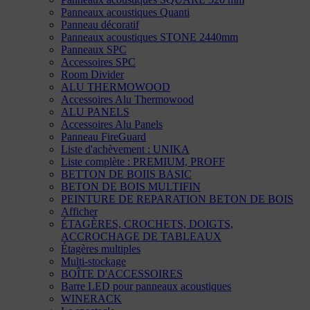
Panneaux acoustiques Quanti
Panneau décoratif
Panneaux acoustiques STONE 2440mm
Panneaux SPC
Accessoires SPC
Room Divider
ALU THERMOWOOD
Accessoires Alu Thermowood
ALU PANELS
Accessoires Alu Panels
Panneau FireGuard
Liste d'achèvement : UNIKA
Liste complète : PREMIUM, PROFF
BETTON DE BOIIS BASIC
BETON DE BOIS MULTIFIN
PEINTURE DE REPARATION BETON DE BOIS
Afficher
ÉTAGÈRES, CROCHETS, DOIGTS,
ACCROCHAGE DE TABLEAUX
Étagères multiples
Multi-stockage
BOÎTE D'ACCESSOIRES
Barre LED pour panneaux acoustiques
WINERACK