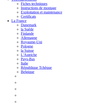
Fiches techniques
Instructions de montage
Exploitation et maintenance
Certificats
La France
Danemark
la Suède
Finlande
Allemagne
Royaume-Uni
Pologne
la Suisse
L'Autriche
Pays-Bas
Italie
République Tchèque
Belgique