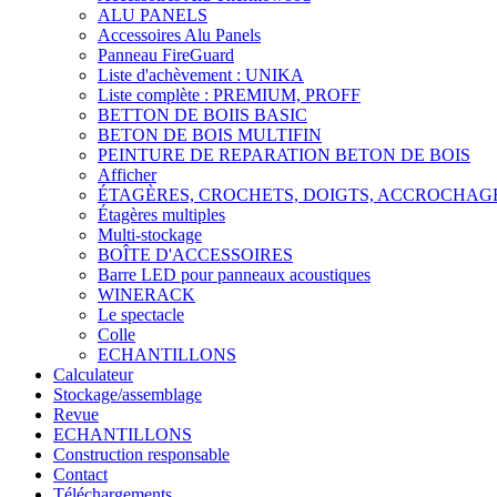
ALU PANELS
Accessoires Alu Panels
Panneau FireGuard
Liste d'achèvement : UNIKA
Liste complète : PREMIUM, PROFF
BETTON DE BOIIS BASIC
BETON DE BOIS MULTIFIN
PEINTURE DE REPARATION BETON DE BOIS
Afficher
ÉTAGÈRES, CROCHETS, DOIGTS, ACCROCHAG
Étagères multiples
Multi-stockage
BOÎTE D'ACCESSOIRES
Barre LED pour panneaux acoustiques
WINERACK
Le spectacle
Colle
ECHANTILLONS
Calculateur
Stockage/assemblage
Revue
ECHANTILLONS
Construction responsable
Contact
Téléchargements