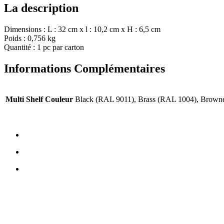
La description
Dimensions : L : 32 cm x l : 10,2 cm x H : 6,5 cm
Poids : 0,756 kg
Quantité : 1 pc par carton
Informations Complémentaires
Multi Shelf Couleur
Black (RAL 9011), Brass (RAL 1004), Brown
NOUS CONTACTER
TreeTops A / S
Bavnevej 32
DK-6580 Vamdrup