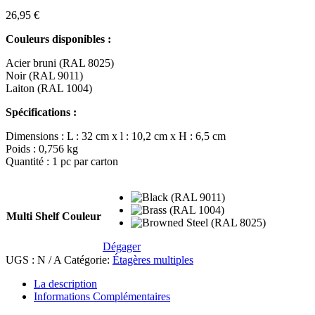
26,95
€
Couleurs disponibles :
Acier bruni (RAL 8025)
Noir (RAL 9011)
Laiton (RAL 1004)
Spécifications :
Dimensions : L : 32 cm x l : 10,2 cm x H : 6,5 cm
Poids : 0,756 kg
Quantité : 1 pc par carton
Multi Shelf Couleur
Dégager
UGS :
N / A
Catégorie:
Étagères multiples
La description
Informations Complémentaires