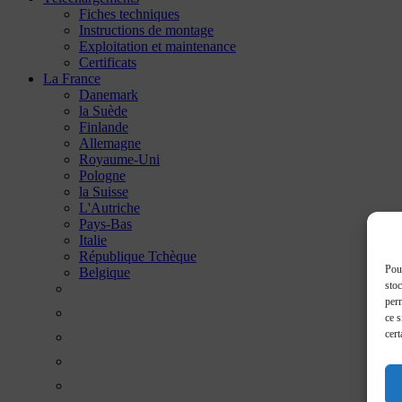
Fiches techniques
Instructions de montage
Exploitation et maintenance
Certificats
La France
Danemark
la Suède
Finlande
Allemagne
Royaume-Uni
Pologne
la Suisse
L'Autriche
Pays-Bas
Italie
République Tchèque
Pour
Belgique
stoc
perm
ce s
cert