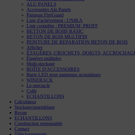
ALU PANELS
Accessoires Alu Panels
Panneau FireGuard
Liste d'achèvement : UNIKA
Liste complète : PREMIUM, PROFF
BETTON DE BOIIS BASIC
BETON DE BOIS MULTIFIN
PEINTURE DE REPARATION BETON DE BOIS
Afficher
ÉTAGÈRES, CROCHETS, DOIGTS, ACCROCHAG
Étagères multiples
Multi-stockage
BOÎTE D'ACCESSOIRES
Barre LED pour panneaux acoustiques
WINERACK
Le spectacle
Colle
ECHANTILLONS
Calculateur
Stockage/assemblage
Revue
ECHANTILLONS
Construction responsable
Contact
Téléchargements